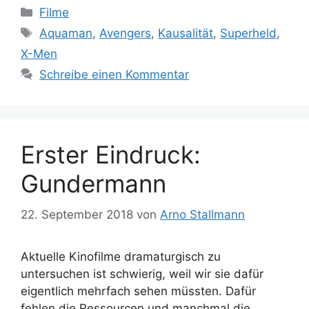
Kategorien
Filme
Schlagwörter
Aquaman
,
Avengers
,
Kausalität
,
Superheld
,
X-Men
Schreibe einen Kommentar
Erster Eindruck:
Gundermann
22. September 2018
von
Arno Stallmann
Aktuelle Kinofilme dramaturgisch zu
untersuchen ist schwierig, weil wir sie dafür
eigentlich mehrfach sehen müssten. Dafür
fehlen die Ressourcen und manchmal die