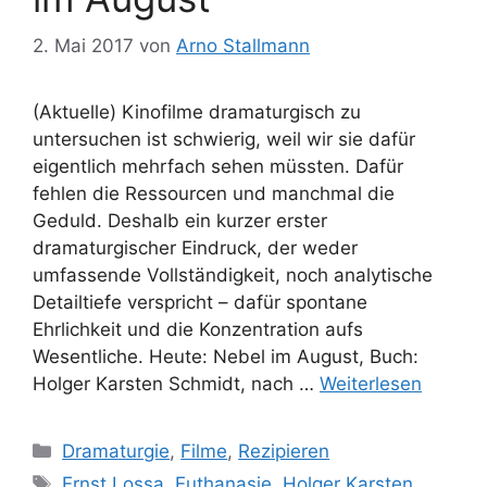
2. Mai 2017
von
Arno Stallmann
(Aktuelle) Kinofilme dramaturgisch zu
untersuchen ist schwierig, weil wir sie dafür
eigentlich mehrfach sehen müssten. Dafür
fehlen die Ressourcen und manchmal die
Geduld. Deshalb ein kurzer erster
dramaturgischer Eindruck, der weder
umfassende Vollständigkeit, noch analytische
Detailtiefe verspricht – dafür spontane
Ehrlichkeit und die Konzentration aufs
Wesentliche. Heute: Nebel im August, Buch:
Holger Karsten Schmidt, nach …
Weiterlesen
Kategorien
Dramaturgie
,
Filme
,
Rezipieren
Schlagwörter
Ernst Lossa
,
Euthanasie
,
Holger Karsten