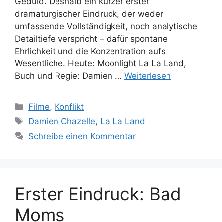
Geduld. Deshalb ein kurzer erster
dramaturgischer Eindruck, der weder
umfassende Vollständigkeit, noch analytische
Detailtiefe verspricht – dafür spontane
Ehrlichkeit und die Konzentration aufs
Wesentliche. Heute: Moonlight La La Land,
Buch und Regie: Damien …
Weiterlesen
Kategorien
Filme
,
Konflikt
Schlagwörter
Damien Chazelle
,
La La Land
Schreibe einen Kommentar
Erster Eindruck: Bad
Moms