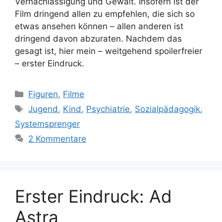
Vernachlässigung und Gewalt. Insofern ist der
Film dringend allen zu empfehlen, die sich so
etwas ansehen können – allen anderen ist
dringend davon abzuraten. Nachdem das
gesagt ist, hier mein – weitgehend spoilerfreier
– erster Eindruck.
Kategorien
Figuren
,
Filme
Schlagwörter
Jugend
,
Kind
,
Psychiatrie
,
Sozialpädagogik
,
Systemsprenger
2 Kommentare
Erster Eindruck: Ad
Astra