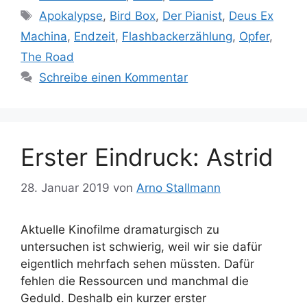
Schlagwörter
Apokalypse
,
Bird Box
,
Der Pianist
,
Deus Ex
Machina
,
Endzeit
,
Flashbackerzählung
,
Opfer
,
The Road
Schreibe einen Kommentar
Erster Eindruck: Astrid
28. Januar 2019
von
Arno Stallmann
Aktuelle Kinofilme dramaturgisch zu
untersuchen ist schwierig, weil wir sie dafür
eigentlich mehrfach sehen müssten. Dafür
fehlen die Ressourcen und manchmal die
Geduld. Deshalb ein kurzer erster