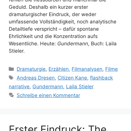
Geduld. Deshalb ein kurzer erster
dramaturgischer Eindruck, der weder
umfassende Vollständigkeit, noch analytische
Detailtiefe verspricht – dafür spontane
Ehrlichkeit und die Konzentration aufs
Wesentliche. Heute:
Gundermann
, Buch: Laila
Stieler.
Kategorien
Dramaturgie
,
Erzählen
,
Filmanalysen
,
Filme
Schlagwörter
Andreas Dresen
,
Citizen Kane
,
flashback
narrative
,
Gundermann
,
Laila Stieler
Schreibe einen Kommentar
Erster Eindruck: The