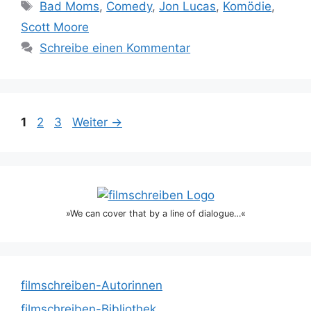
Schlagwörter
Bad Moms
,
Comedy
,
Jon Lucas
,
Komödie
,
Scott Moore
Schreibe einen Kommentar
Seite
Seite
Seite
1
2
3
Weiter
→
»We can cover that by a line of dialogue…«
filmschreiben-Autorinnen
filmschreiben-Bibliothek