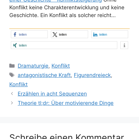
Konflikt keine Charakterentwicklung und keine
Geschichte. Ein Konflikt als solcher reicht…
teilen
teilen
teilen
teilen
Kategorien
Dramaturgie
,
Konflikt
Schlagwörter
antagonistische Kraft
,
Figurendreieck
,
Konflikt
Erzählen in acht Sequenzen
Theorie tl;dr: Über motivierende Dinge
Schreibe einen Kommentar