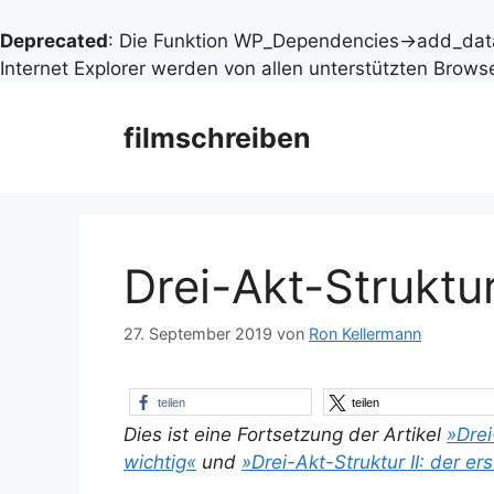
Deprecated
: Die Funktion WP_Dependencies->add_data
Internet Explorer werden von allen unterstützten Browse
Zum
Inhalt
filmschreiben
springen
Drei-Akt-Struktur
27. September 2019
von
Ron Kellermann
teilen
teilen
Dies ist eine Fortsetzung der Artikel
»Drei
wichtig«
und
»Drei-Akt-Struktur II: der er