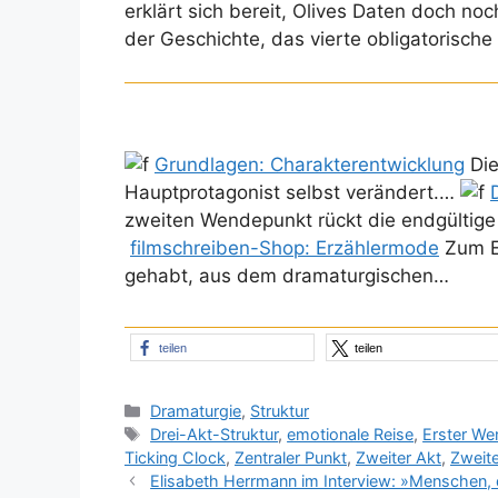
erklärt sich bereit, Olives Daten doch n
der Geschichte, das vierte obligatorische 
Grundlagen: Charakterentwicklung
Die
Hauptprotagonist selbst verändert.…
zweiten Wendepunkt rückt die endgültige 
filmschreiben-Shop: Erzählermode
Zum Ei
gehabt, aus dem dramaturgischen…
teilen
teilen
Kategorien
Dramaturgie
,
Struktur
Schlagwörter
Drei-Akt-Struktur
,
emotionale Reise
,
Erster We
Ticking Clock
,
Zentraler Punkt
,
Zweiter Akt
,
Zweit
Elisabeth Herrmann im Interview: »Menschen, 