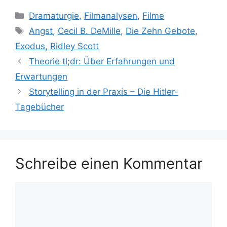
Kategorien
Dramaturgie
,
Filmanalysen
,
Filme
Schlagwörter
Angst
,
Cecil B. DeMille
,
Die Zehn Gebote
,
Exodus
,
Ridley Scott
Theorie tl;dr: Über Erfahrungen und
Erwartungen
Storytelling in der Praxis – Die Hitler-
Tagebücher
Schreibe einen Kommentar
Kommentar