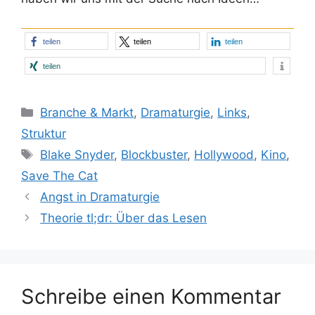
teilen
teilen
teilen
teilen
Kategorien
Branche & Markt
,
Dramaturgie
,
Links
,
Struktur
Schlagwörter
Blake Snyder
,
Blockbuster
,
Hollywood
,
Kino
,
Save The Cat
Angst in Dramaturgie
Theorie tl;dr: Über das Lesen
Schreibe einen Kommentar