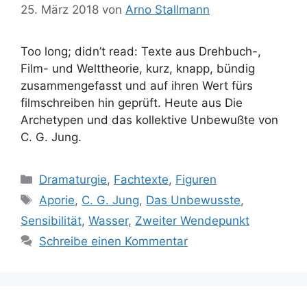
25. März 2018
von
Arno Stallmann
Too long; didn’t read: Texte aus Drehbuch-,
Film- und Welttheorie, kurz, knapp, bündig
zusammengefasst und auf ihren Wert fürs
filmschreiben hin geprüft. Heute aus Die
Archetypen und das kollektive Unbewußte von
C. G. Jung.
Kategorien
Dramaturgie
,
Fachtexte
,
Figuren
Schlagwörter
Aporie
,
C. G. Jung
,
Das Unbewusste
,
Sensibilität
,
Wasser
,
Zweiter Wendepunkt
Schreibe einen Kommentar