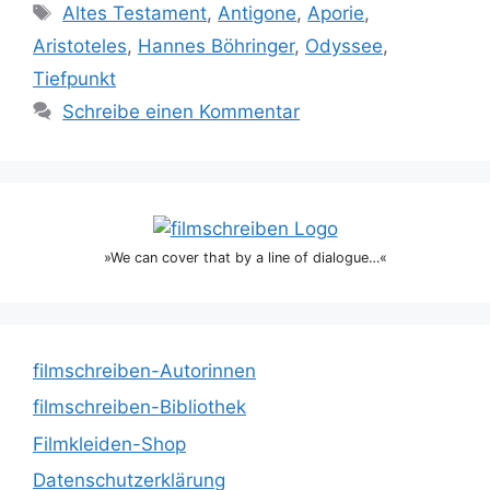
Schlagwörter
Altes Testament
,
Antigone
,
Aporie
,
Aristoteles
,
Hannes Böhringer
,
Odyssee
,
Tiefpunkt
Schreibe einen Kommentar
»We can cover that by a line of dialogue…«
filmschreiben-Autorinnen
filmschreiben-Bibliothek
Filmkleiden-Shop
Datenschutzerklärung