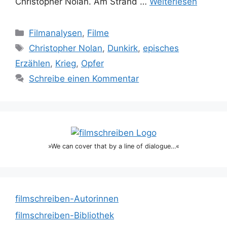
Christopher Nolan. Am Strand …
Weiterlesen
Kategorien
Filmanalysen
,
Filme
Schlagwörter
Christopher Nolan
,
Dunkirk
,
episches
Erzählen
,
Krieg
,
Opfer
Schreibe einen Kommentar
»We can cover that by a line of dialogue…«
filmschreiben-Autorinnen
filmschreiben-Bibliothek