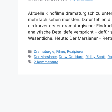
Aktuelle Kinofilme dramaturgisch zu unters
mehrfach sehen müssten. Dafür fehlen d
ein kurzer erster dramaturgischer Eindru
analytische Detailtiefe verspricht – dafür
Wesentliche. Heute: Der Marsianer – Ret
Kategorien
Dramaturgie
,
Filme
,
Rezipieren
Schlagwörter
Der Marsianer
,
Drew Goddard
,
Ridley Scott
,
Ro
2 Kommentare