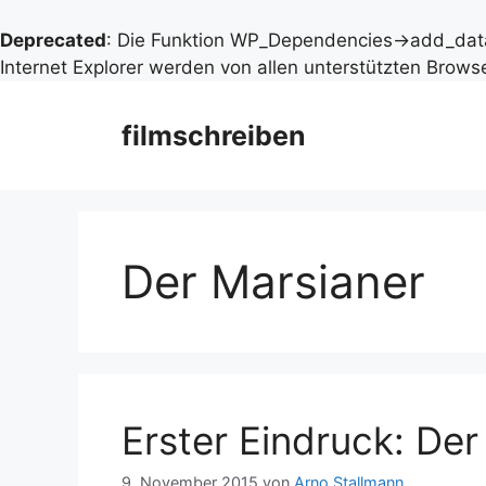
Deprecated
: Die Funktion WP_Dependencies->add_data
Internet Explorer werden von allen unterstützten Browse
Zum
Inhalt
filmschreiben
springen
Der Marsianer
Erster Eindruck: Der
9. November 2015
von
Arno Stallmann