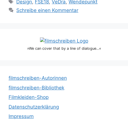
Schlagwörter
Design
,
FSE18
,
VeDra
,
Wendepunkt
Schreibe einen Kommentar
»We can cover that by a line of dialogue…«
filmschreiben-Autorinnen
filmschreiben-Bibliothek
Filmkleiden-Shop
Datenschutzerklärung
Impressum