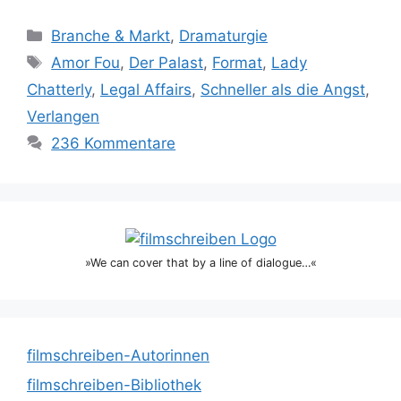
Kategorien
Branche & Markt
,
Dramaturgie
Schlagwörter
Amor Fou
,
Der Palast
,
Format
,
Lady
Chatterly
,
Legal Affairs
,
Schneller als die Angst
,
Verlangen
236 Kommentare
»We can cover that by a line of dialogue…«
filmschreiben-Autorinnen
filmschreiben-Bibliothek