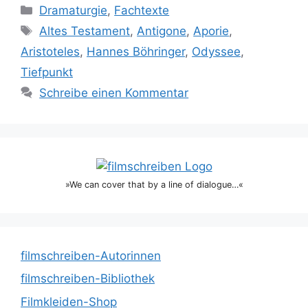
Kategorien
Dramaturgie
,
Fachtexte
Schlagwörter
Altes Testament
,
Antigone
,
Aporie
,
Aristoteles
,
Hannes Böhringer
,
Odyssee
,
Tiefpunkt
Schreibe einen Kommentar
»We can cover that by a line of dialogue…«
filmschreiben-Autorinnen
filmschreiben-Bibliothek
Filmkleiden-Shop