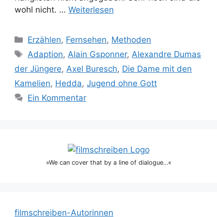
wohl nicht. …
Weiterlesen
Kategorien
Erzählen
,
Fernsehen
,
Methoden
Schlagwörter
Adaption
,
Alain Gsponner
,
Alexandre Dumas
der Jüngere
,
Axel Buresch
,
Die Dame mit den
Kamelien
,
Hedda
,
Jugend ohne Gott
Ein Kommentar
»We can cover that by a line of dialogue…«
filmschreiben-Autorinnen