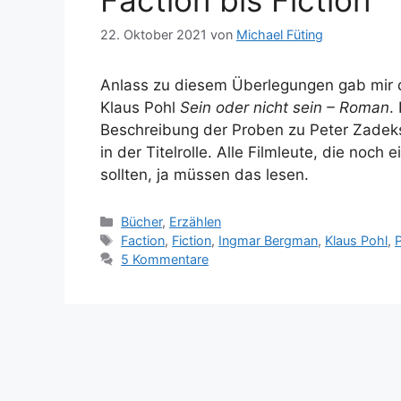
Faction bis Fiction
22. Oktober 2021
von
Michael Füting
Anlass zu diesem Überlegungen gab mir 
Klaus Pohl
Sein oder nicht sein – Roman
.
Beschreibung der Proben zu Peter Zadek
in der Titelrolle. Alle Filmleute, die no
sollten, ja müssen das lesen.
Kategorien
Bücher
,
Erzählen
Schlagwörter
Faction
,
Fiction
,
Ingmar Bergman
,
Klaus Pohl
,
5 Kommentare