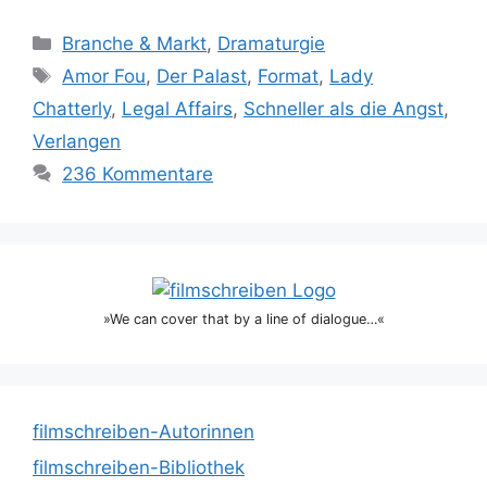
Kategorien
Branche & Markt
,
Dramaturgie
Schlagwörter
Amor Fou
,
Der Palast
,
Format
,
Lady
Chatterly
,
Legal Affairs
,
Schneller als die Angst
,
Verlangen
236 Kommentare
»We can cover that by a line of dialogue…«
filmschreiben-Autorinnen
filmschreiben-Bibliothek