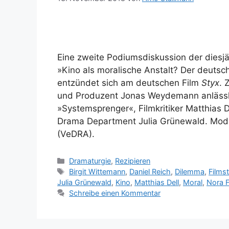
Eine zweite Podiumsdiskussion der diesj
»Kino als moralische Anstalt? Der deuts
entzündet sich am deutschen Film
Styx
. 
und Produzent Jonas Weydemann anlässl
»Systemsprenger«, Filmkritiker Matthias 
Drama Department Julia Grünewald. Moder
(VeDRA).
Kategorien
Dramaturgie
,
Rezipieren
Schlagwörter
Birgit Wittemann
,
Daniel Reich
,
Dilemma
,
Films
Julia Grünewald
,
Kino
,
Matthias Dell
,
Moral
,
Nora F
Schreibe einen Kommentar