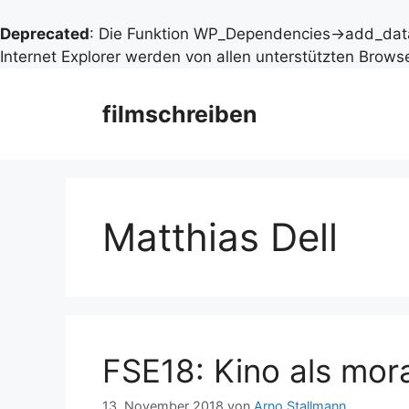
Deprecated
: Die Funktion WP_Dependencies->add_data
Internet Explorer werden von allen unterstützten Browse
Zum
Inhalt
filmschreiben
springen
Matthias Dell
FSE18: Kino als mora
13. November 2018
von
Arno Stallmann