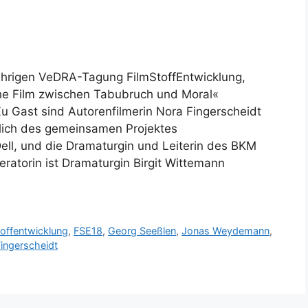
ährigen VeDRA-Tagung FilmStoffEntwicklung,
che Film zwischen Tabubruch und Moral«
Zu Gast sind Autorenfilmerin Nora Fingerscheidt
ich des gemeinsamen Projektes
Dell, und die Dramaturgin und Leiterin des BKM
atorin ist Dramaturgin Birgit Wittemann
toffentwicklung
,
FSE18
,
Georg Seeßlen
,
Jonas Weydemann
,
ingerscheidt