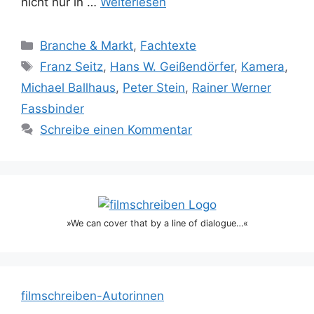
nicht nur in …
Weiterlesen
Kategorien
Branche & Markt
,
Fachtexte
Schlagwörter
Franz Seitz
,
Hans W. Geißendörfer
,
Kamera
,
Michael Ballhaus
,
Peter Stein
,
Rainer Werner
Fassbinder
Schreibe einen Kommentar
»We can cover that by a line of dialogue…«
filmschreiben-Autorinnen