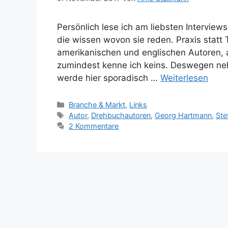
Persönlich lese ich am liebsten Intervie
die wissen wovon sie reden. Praxis statt T
amerikanischen und englischen Autoren, a
zumindest kenne ich keins. Deswegen neh
werde hier sporadisch …
Weiterlesen
Kategorien
Branche & Markt
,
Links
Schlagwörter
Autor
,
Drehbuchautoren
,
Georg Hartmann
,
Ste
2 Kommentare