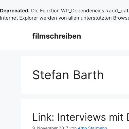
Deprecated
: Die Funktion WP_Dependencies->add_data
Internet Explorer werden von allen unterstützten Browse
Zum
Inhalt
filmschreiben
springen
Stefan Barth
Link: Interviews mi
9. November 2017
von
Arno Stallmann