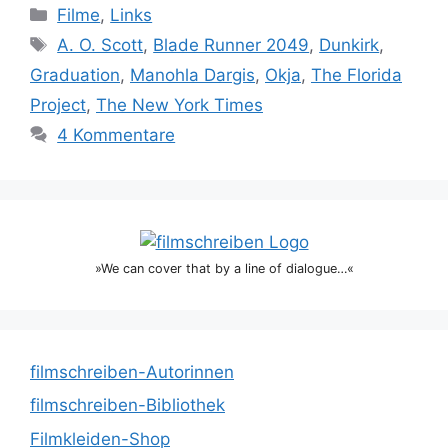
Kategorien
Filme
,
Links
Schlagwörter
A. O. Scott
,
Blade Runner 2049
,
Dunkirk
,
Graduation
,
Manohla Dargis
,
Okja
,
The Florida
Project
,
The New York Times
4 Kommentare
»We can cover that by a line of dialogue…«
filmschreiben-Autorinnen
filmschreiben-Bibliothek
Filmkleiden-Shop