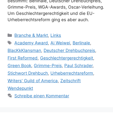
bestimmt: Berlinale, Deutscher Drehbuchpreis,
Grimme-Preis, WGA-Awards, Oscar-Verleihung.
Um Geschlechtergerechtigkeit und die EU-
Urheberrechtsreform ging es aber auch.
Kategorien
Branche & Markt
,
Links
Schlagwörter
Academy Award
,
Ai Weiwei
,
Berlinale
,
BlacKkKlansman
,
Deutscher Drehbuchpreis
,
First Reformed
,
Geschlechtergerechtigkeit
,
Green Book
,
Grimme-Preis
,
Paul Schrader
,
Stichwort Drehbuch
,
Urheberrechtsreform
,
Writers' Guild of America
,
Zeitschrift
Wendepunkt
Schreibe einen Kommentar