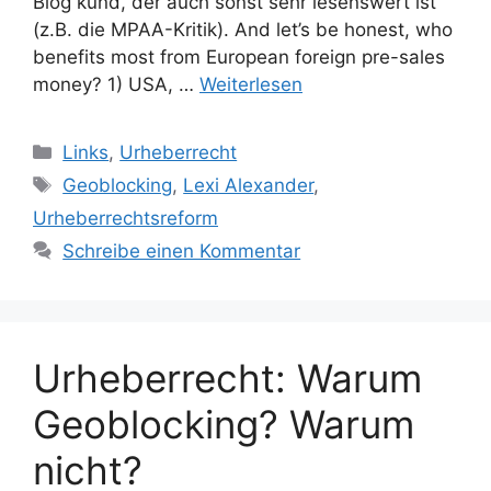
Blog kund, der auch sonst sehr lesenswert ist
(z.B. die MPAA-Kritik). And let’s be honest, who
benefits most from European foreign pre-sales
money? 1) USA, …
Weiterlesen
Kategorien
Links
,
Urheberrecht
Schlagwörter
Geoblocking
,
Lexi Alexander
,
Urheberrechtsreform
Schreibe einen Kommentar
Urheberrecht: Warum
Geoblocking? Warum
nicht?