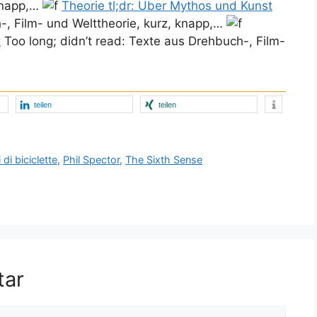
knapp,…
Theorie tl;dr: Über Mythos und Kunst
-, Film- und Welttheorie, kurz, knapp,…
t
Too long; didn’t read: Texte aus Drehbuch-, Film-
teilen
teilen
 di biciclette
,
Phil Spector
,
The Sixth Sense
tar