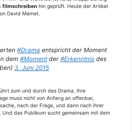
s
filmschreiben
hin geprüft. Heute der Artikel
von David Mamet.
ierten
#Drama
entspricht der Moment
ten dem
#Moment
der
#Erkenntnis
des
iben)
3. Juni 2015
ührt zum und durch das Drama, ihre
age muss nicht von Anfang an offenbar,
rsache, nach der Frage, und dann nach ihrer
en. Und das Publikum sucht gemeinsam mit dem