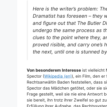
Here is the writer’s problem: Th
Dramatist has foreseen – they w
and figure out that The Butler Di
undergo the same process as the
clues to the point where they, 
proved risible, and carry one’s
the next, until one is stunned 
Von besonderem Interesse
ist vielleich
Spector
(
Wikipedia (en)
), ein Film, den e
Rechtsanwältin Baden feststellen, dass s
Spector das Mädchen getötet, oder sie si
Frage gestellt, weil sie nie eine Antwort b
sie bereit, ihn trotz ihrer Zweifel so gut 
Erfüllung ihrer Aufgabe, das Rechtssystem