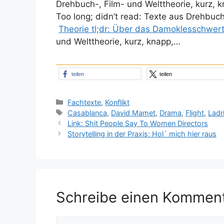
Drehbuch-, Film- und Welttheorie, kurz, 
Too long; didn’t read: Texte aus Drehbuch
Theorie tl;dr: Über das Damoklesschwer
und Welttheorie, kurz, knapp,…
teilen
teilen
Kategorien
Fachtexte
,
Konflikt
Schlagwörter
Casablanca
,
David Mamet
,
Drama
,
Flight
,
Ladri
Link: Shit People Say To Women Directors
Storytelling in der Praxis: Hol´ mich hier raus
Schreibe einen Kommen
Kommentar