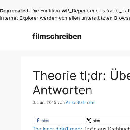
Deprecated
: Die Funktion WP_Dependencies->add_data
Internet Explorer werden von allen unterstützten Browse
Zum
Inhalt
filmschreiben
springen
Theorie tl;dr: Ü
Antworten
3. Juni 2015
von
Arno Stallmann
teilen
teilen
Too long; didn’t read:
Texte aus Drehbuch-