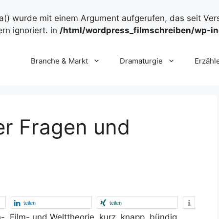
() wurde mit einem Argument aufgerufen, das seit Ver
rn ignoriert. in
/html/wordpress_filmschreiben/wp-in
Branche & Markt
Dramaturgie
Erzähl
ber Fragen und
teilen
teilen
, Film- und Welttheorie, kurz, knapp, bündig