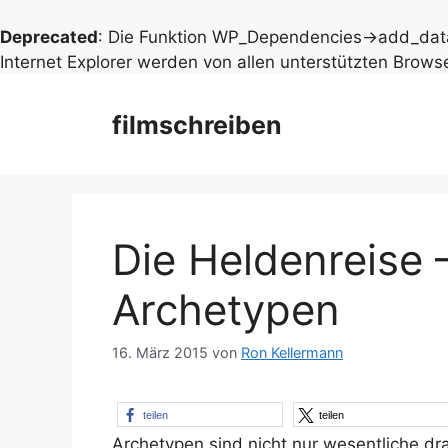
Deprecated
: Die Funktion WP_Dependencies->add_data
Internet Explorer werden von allen unterstützten Browse
Zum
Inhalt
filmschreiben
springen
Die Heldenreise –
Archetypen
16. März 2015
von
Ron Kellermann
teilen
teilen
Archetypen sind nicht nur wesentliche dr