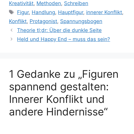
Kreativität
,
Methoden
,
Schreiben
Schlagwörter
Figur
,
Handlung
,
Hauptfigur
,
innerer Konflikt
,
Konflikt
,
Protagonist
,
Spannungsbogen
Theorie tl;dr: Über die dunkle Seite
Held und Happy End – muss das sein?
1 Gedanke zu „Figuren
spannend gestalten:
Innerer Konflikt und
andere Hindernisse“