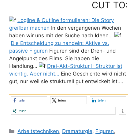
CUT TO:
Logline & Outline formulieren: Die Story
greifbar machen
In den vergangenen Wochen
haben wir uns mit der Suche nach Ideen…
Die Entscheidung zu handeln: Aktive vs.
passive Figuren
Figuren sind der Dreh- und
Angelpunkt des Films. Sie haben die
Handlung…
Drei-Akt-Struktur I: Struktur ist
wichtig. Aber nicht…
Eine Geschichte wird nicht
gut, nur weil sie strukturell gut entwickelt ist.…
teilen
teilen
teilen
teilen
Kategorien
Arbeitstechniken
,
Dramaturgie
,
Figuren
,