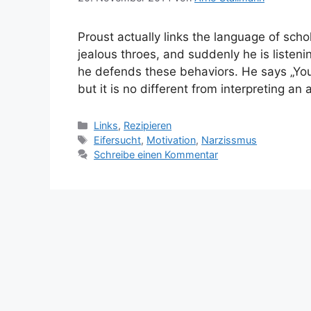
Proust actually links the language of scho
jealous throes, and suddenly he is listeni
he defends these behaviors. He says „You 
but it is no different from interpreting an
Kategorien
Links
,
Rezipieren
Schlagwörter
Eifersucht
,
Motivation
,
Narzissmus
Schreibe einen Kommentar