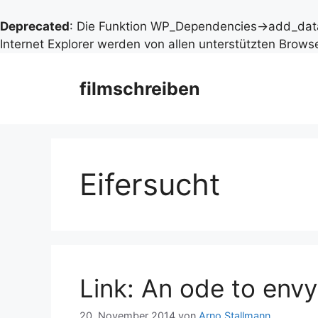
Deprecated
: Die Funktion WP_Dependencies->add_data
Internet Explorer werden von allen unterstützten Browse
Zum
Inhalt
filmschreiben
springen
Eifersucht
Link: An ode to envy
20. November 2014
von
Arno Stallmann