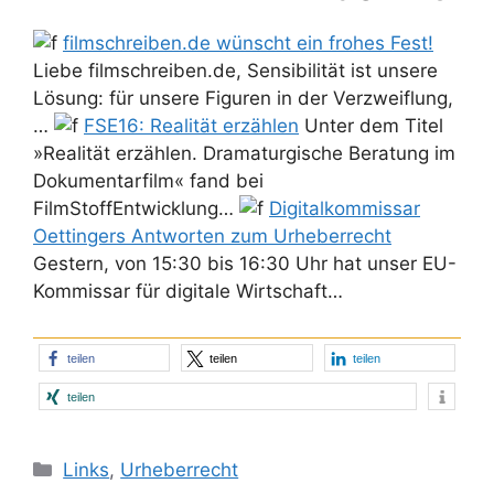
filmschreiben.de wünscht ein frohes Fest!
Liebe filmschreiben.de, Sensibilität ist unsere
Lösung: für unsere Figuren in der Verzweiflung,
…
FSE16: Realität erzählen
Unter dem Titel
»Realität erzählen. Dramaturgische Beratung im
Dokumentarfilm« fand bei
FilmStoffEntwicklung…
Digitalkommissar
Oettingers Antworten zum Urheberrecht
Gestern, von 15:30 bis 16:30 Uhr hat unser EU-
Kommissar für digitale Wirtschaft…
teilen
teilen
teilen
teilen
Kategorien
Links
,
Urheberrecht